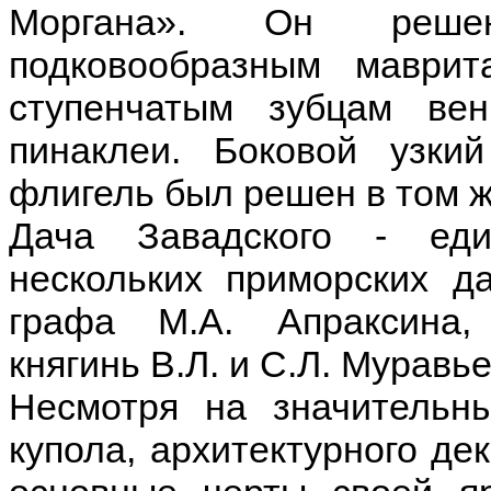
Моргана». Он решен
подковообразным маврит
ступенчатым зубцам ве
пинаклеи. Боковой узк
флигель был решен в том ж
Дача Завадского - еди
нескольких приморских д
графа М.А. Апраксина,
княгинь В.Л. и С.Л. Муравь
Несмотря на значительны
купола, архитектурного де