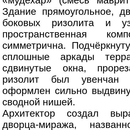
«мудехар» (смесь маврита
Здание прямоугольное, д
боковых ризолита и уз
пространственная ком
симметрична. Подчёркнут
сплошные аркады терр
сдвинутые окна, проре
ризолит был увенчан 
оформлен сильно выдвину
сводной нишей.
Архитектор создал выр
дворца-миража, назван