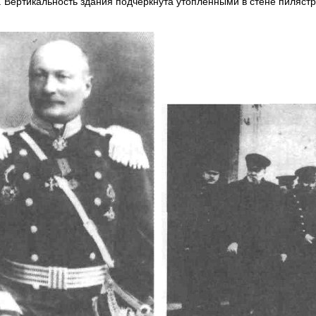
. Вертикальность здания подчеркнута утопленными в стене пиляс