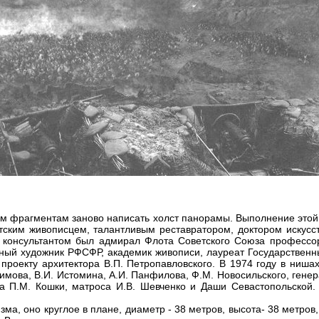
ым фрагментам заново написать холст панорамы. Выполнение этой 
ским живописцем, талантливым реставратором, доктором искусс
онсультантом был адмирал Флота Советского Союза профессор И
дный художник РФСФР, академик живописи, лауреат Государственн
 проекту архитектора В.П. Петропавловского. В 1974 году в ни
мова, В.И. Истомина, А.И. Панфилова, Ф.М. Новосильского, генера
ра П.М. Кошки, матроса И.В. Шевченко и Даши Севастопольской. 
а, оно круглое в плане, диаметр - 38 метров, высота- 38 метров