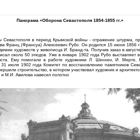
Панорама «Оборона Севастополя 1854-1855 гг.»
 Севастополя в период Крымской войны - отражение штурма, пр
тва Франц (Франсуа) Алексеевич Рубо. Он родился 15 июня 1856 
емии художеств у живописца И. Бранд-та. Получив заказ в августе
писал около 50 этюдов. Уже в январе 1902 года Рубо выставляет 
ста. Ему помогали в работе художники Л. Шенхен, И. Мерте, 
 31 июля 1902 года Комитет по восстановлению памятников Сева
авершили строительство, в котором участвовал художник и архитек
а и М.И. Авилова навесил полотно