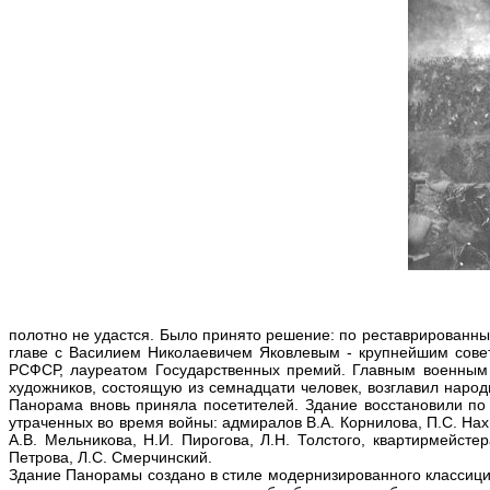
полотно не удастся. Было принято решение: по реставрированн
главе с Василием Николаевичем Яковлевым - крупнейшим совет
РСФСР, лауреатом Государственных премий. Главным военным к
художников, состоящую из семнадцати человек, возглавил наро
Панорама вновь приняла посетителей. Здание восстановили по
утраченных во время войны: адмиралов В.А. Корнилова, П.С. Нахи
А.В. Мельникова, Н.И. Пирогова, Л.Н. Толстого, квартирмейсте
Петрова, Л.С. Смерчинский.
Здание Панорамы создано в стиле модернизированного классицизм