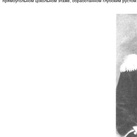
прямоугольном цокольном этаже, обработанном глубоким рустом