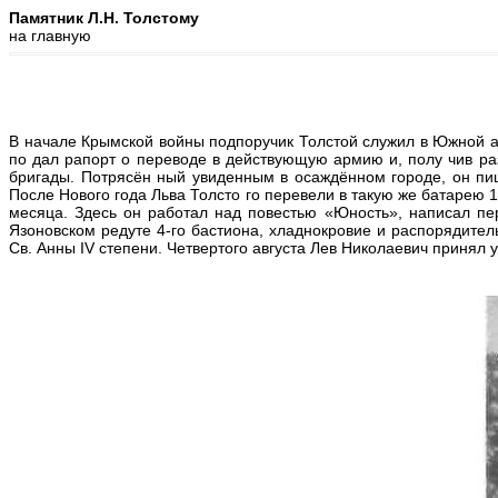
Памятник Л.Н. Толстому
на главную
В начале Крымской войны подпоручик Толстой служил в Южной ар
по дал рапорт о переводе в действующую армию и, полу чив ра
бригады. Потрясён ный увиденным в осаждённом городе, он пиш
После Нового года Льва Толсто го перевели в такую же батарею 
месяца. Здесь он работал над повестью «Юность», написал пе
Язоновском редуте 4-го бастиона, хладнокровие и распорядител
Св. Анны IV степени. Четвертого августа Лев Николаевич принял 