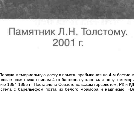
ервую мемориальную доску в память пребывания на 4-м бастионе 
 возле памятника воинам 4-го бастиона установили новую мемор
ю 1854-1855 гг. Поставлено Севастопольским горсоветом, РК и КД 
я стела с барельефом поэта из белого мрамора и надписью: «Ве
.