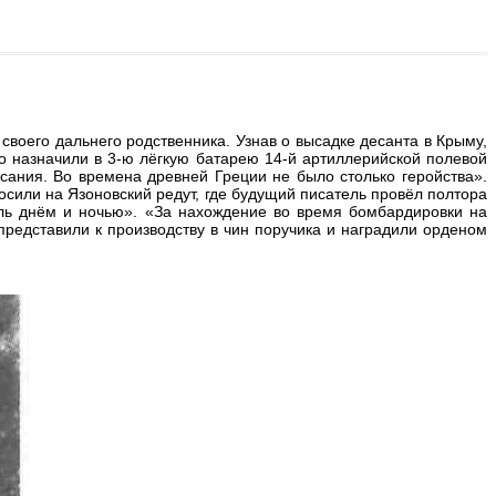
воего дальнего родственника. Узнав о высадке десанта в Крыму,
о назначили в 3-ю лёгкую батарею 14-й артиллерийской полевой
сания. Во времена древней Греции не было столько геройства».
осили на Язоновский редут, где будущий писатель провёл полтора
оль днём и ночью». «За нахождение во время бомбардировки на
представили к производству в чин поручика и наградили орденом