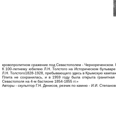
кровопролитном сражение под Севастополем - Чернореченском. П
К 100-летнему юбилею Л.Н. Толстого на Историческом бульваре
Л.Н. Толстого1828-1928, пребывающего здесь в Крымскую кампани
Плита не сохранилась, и в 1959 году была открыта гранитна
Севастополя на 4-м бастионе 1854-1855 гг.»
Авторы - скульптор Г.Н. Денисов, резчик по камню - И.И. Степанов