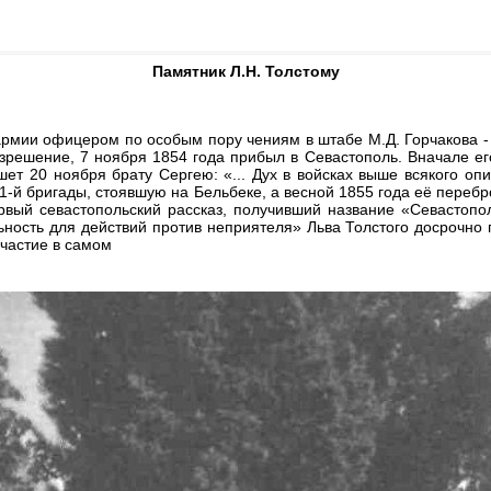
Памятник Л.Н. Толстому
мии офицером по особым пору чениям в штабе М.Д. Горчакова - с
зрешение, 7 ноября 1854 года прибыл в Севастополь. Вначале ег
ет 20 ноября брату Сергею: «... Дух в войсках выше всякого опи
11-й бригады, стоявшую на Бельбеке, а весной 1855 года её перебр
рвый севастопольский рассказ, получивший название «Севастоп
ьность для действий против неприятеля» Льва Толстого досрочно 
участие в самом