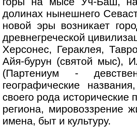
горы на мысе Уч-Баш, на
долинах нынешнего Севасто
новой эры возникает горо
древнегреческой цивилизац
Херсонес, Гераклея, Тавро
Айя-бурун (святой мыс), И
(Партениум - девстве
географические названи
своего рода исторические
региона, мировоззрение ж
имена, быт и культуру.