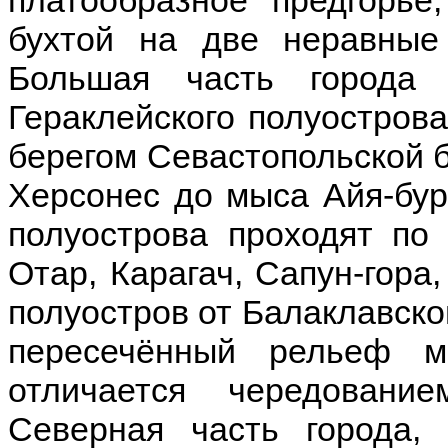
платообразное предгорье
бухтой на две неравны
Большая часть города
Гераклейского полуостров
берегом Севастопольской б
Херсонес до мыса Айя-бур
полуострова проходят по 
Отар, Карагач, Сапун-гора
полуостров от Балаклавско
пересечённый рельеф ме
отличается чередовани
Северная часть города,