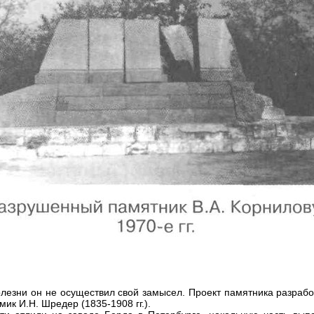
болезни он не осуществил свой замысел. Проект памятника разрабо
мик И.Н. Шредер (1835-1908 гг.).