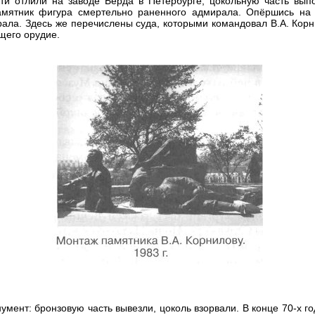
сти отлили на заводе Берда в Петербурге, цокольную часть вы
амятник фигура смертельно раненного адмирала. Опёршись на л
ала. Здесь же перечислены суда, которыми командовал В.А. Корни
щего орудие.
мент: бронзовую часть вывезли, цоколь взорвали. В конце 70-х г