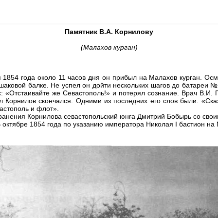
Памятник В.А. Корнилову
(Малахов курган)
 1854 года около 11 часов дня он прибыл на Малахов курган. Осм
шаковой балке. Не успел он дойти нескольких шагов до батареи №2
: «Отстаивайте же Севастополь!» и потерял сознание. Врач В.И.
л Корнилов скончался. Одними из последних его слов были: «Скажи
вастополь и флот».
ранения Корнилова севастопольский юнга Дмитрий Бобырь со свои
 октябре 1854 года по указанию императора Николая I бастион на