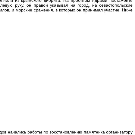
полнили из крымского диорита. На пробитом ядрами постаменте
евую руку, он правой указывал на город, на севастопольские
лов, и морские сражения, в которых он принимал участие. Ниже
одов начались работы по восстановлению памятника организатору