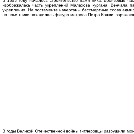
В 1893 году началось строительство памятника. Бронзовые ча
изображалась часть укреплений Малахова кургана. Венчала п
укрепления. На постаменте начертаны бессмертные слова адмир
на памятнике находилась фигура матроса Петра Кошки, заряжаю
В годы Великой Отечественной войны гитлеровцы разрушили мону