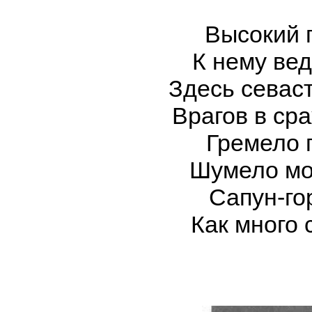
Высокий п
К нему вед
Здесь севас
Врагов в ср
Гремело г
Шумело мор
Сапун-го
Как много 