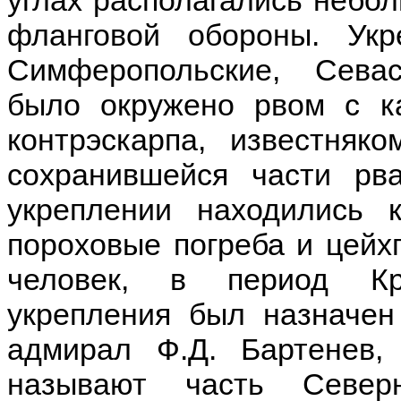
углах располагались небо
фланговой обороны. Ук
Симферопольские, Севас
было окружено рвом с к
контрэскарпа, известняк
сохранившейся части рва
укреплении находились 
пороховые погреба и цейхг
человек, в период Кр
укрепления был назначен 
адмирал Ф.Д. Бартенев,
называют часть Север