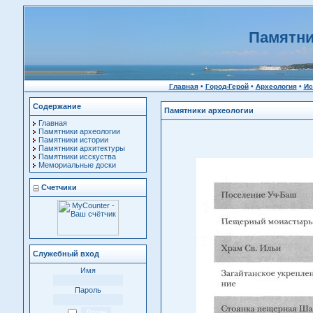
Памятни
Главная
•
Город-Герой
•
Археология
•
Ис
Содержание
Памятники археологии
Главная
Памятники археологии
Памятники истории
Памятники архитектуры
Памятники исскуства
Мемориальные доски
Счетчики
Служебный вход
Имя
Пароль