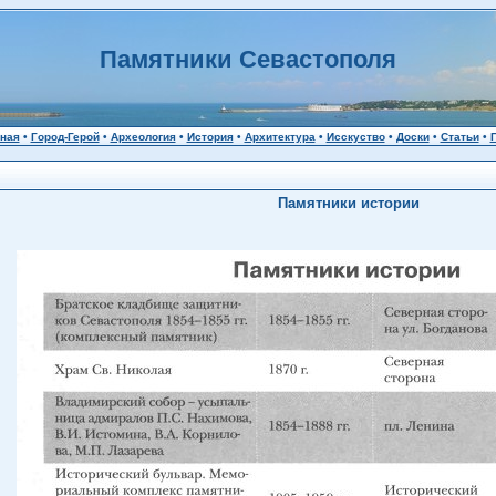
Памятники Севастополя
ная
•
Город-Герой
•
Археология
•
История
•
Архитектура
•
Исскуство
•
Доски
•
Статьи
•
Памятники истории