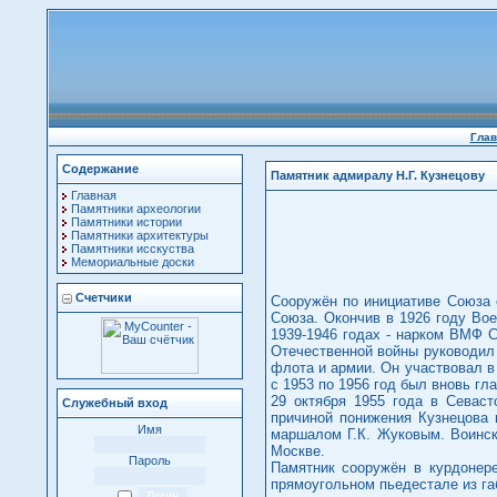
Глав
Содержание
Памятник адмиралу Н.Г. Кузнецову
Главная
Памятники археологии
Памятники истории
Памятники архитектуры
Памятники исскуства
Мемориальные доски
Счетчики
Сооружён по инициативе Союза 
Союза. Окончив в 1926 году Во
1939-1946 годах - нарком ВМФ 
Отечественной войны руководил
флота и армии. Он участвовал в
с 1953 по 1956 год был вновь 
29 октября 1955 года в Севаст
Служебный вход
причиной понижения Кузнецова 
Имя
маршалом Г.К. Жуковым. Воинск
Москве.
Пароль
Памятник сооружён в курдонер
прямоугольном пьедестале из га