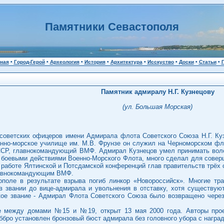
Памятники Севастополя
ная
•
Город-Герой
•
Археология
•
История
•
Архитектура
•
Исскуство
•
Доски
•
Статьи
•
Памятник адмиралу Н.Г. Кузнецову
(ул. Большая Морская)
советских офицеров имени Адмирала флота Советского Союза Н.Г. Кузн
енно-морское училище им. М.В. Фрунзе он служил на Черноморском фло
ССР, главнокомандующий ВМФ. Адмирал Кузнецов умел принимать воле
 боевыми действиями Военно-Морского Флота, много сделал для совер
 работе Ялтинской и Потсдамской конференций глав правительств трёх 
главнокомандующим ВМФ.
ополе в результате взрыва погиб линкор «Новороссийск». Многие тр
в звании до вице-адмирала и увольнения в отставку, хотя существую
ое звание - Адмирал Флота Советского Союза было возвращено через 
е между домами №15 и №19, открыт 13 мая 2000 года. Авторы проект
ббро установлен бронзовый бюст адмирала без головного убора с наград