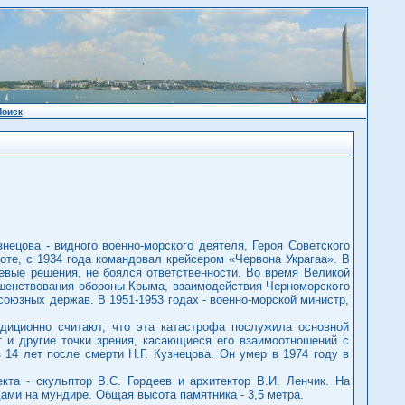
Поиск
ецова - видного военно-морского деятеля, Героя Советского
те, с 1934 года командовал крейсером «Червона Украгаа». В
вые решения, не боялся ответственности. Во время Великой
шенствования обороны Крыма, взаимодействия Черноморского
союзных держав. В 1951-1953 годах - военно-морской министр,
адиционно считают, что эта катастрофа послужила основной
т и другие точки зрения, касающиеся его взаимоотношений с
14 лет после смерти Н.Г. Кузнецова. Он умер в 1974 году в
а - скульптор В.С. Гордеев и архитектор В.И. Ленчик. На
ами на мундире. Общая высота памятника - 3,5 метра.