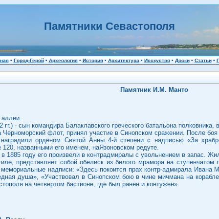
Памятники Севастополя
ная
•
Город-Герой
•
Археология
•
История
•
Архитектура
•
Исскуство
•
Доски
•
Статьи
•
Памятник И.М. Манто
 аллеи.
 гг.) - сын командира Балаклавского греческого батальона полковника,
а Черноморский флот, принял участие в Синопском сражении. После боя
наградили орденом Святой Анны 4-й степени с надписью «За храбро
120, названными его именем, наЯзоновском редуте.
в 1885 году его произвели в контрадмиралы с увольнением в запас. Жи
иле, представляет собой обелиск из белого мрамора на ступенчатом п
 мемориальные надписи: «Здесь покоится прах контр-адмирала Ивана Мат
ведная душа», «Участвовал в Синопском бою в чине мичмана на кораб
тополя на четвертом бастионе, где был ранен и контужен».