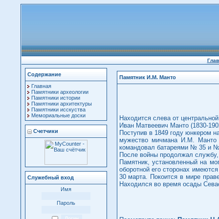
Глав
Содержание
Памятник И.М. Манто
Главная
Памятники археологии
Памятники истории
Памятники архитектуры
Памятники исскуства
Мемориальные доски
Находится слева от центральной
Иван Матвеевич Манто (1830-1902
Счетчики
Поступив в 1849 году юнкером н
мужество мичмана И.М. Манто 
командовал батареями № 35 и № 
После войны продолжал службу, 
Памятник, установленный на мог
оборотной его сторонах имеются
30 марта. Покоится в мире пра
Служебный вход
Находился во время осады Севас
Имя
Пароль