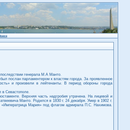
Поиск
 впоследствии генерала М.А Манто.
 был послан парламентером к властям города. За проявленное
сть» и произвели в лейтенанты. В период обороны города
л в Севастополе.
остаменте. Верхняя часть надгробия утрачена. На лицевой и
веевича Манто. Родился в 1830 г. 24 декабря. Умер в 1902 г.
ле «Императрица Мария» под флагом адмирала П.С. Нахимова.