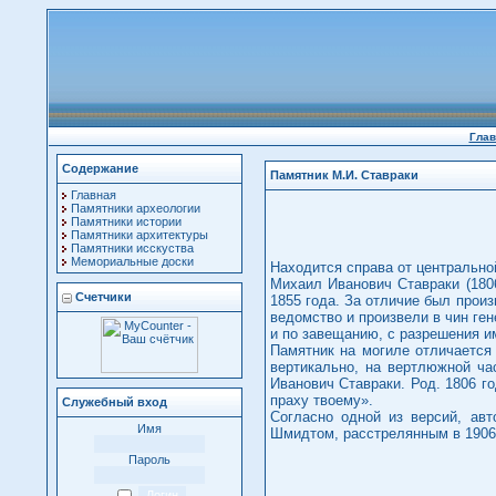
Глав
Содержание
Памятник М.И. Ставраки
Главная
Памятники археологии
Памятники истории
Памятники архитектуры
Памятники исскуства
Мемориальные доски
Находится справа от центрально
Михаил Иванович Ставраки (1806
Счетчики
1855 года. За отличие был произ
ведомство и произвели в чин ген
и по завещанию, с разрешения и
Памятник на могиле отличается 
вертикально, на вертлюжной ча
Иванович Ставраки. Род. 1806 го
праху твоему».
Служебный вход
Согласно одной из версий, авт
Имя
Шмидтом, расстрелянным в 1906 
Пароль