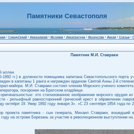
Памятники Севастополя
ная
•
Город-Герой
•
Археология
•
История
•
Архитектура
•
Исскуство
•
Доски
•
Статьи
•
Памятник М.И. Ставраки
й аллеи.
-1892 гг.) в должности помощника капитана Севастопольского порта уч
веден в капитаны 1 ранга и награжден орденом Святой Анны 2-й степени
ерал-майора. М.И. Ставраки состоял членом Морского ученого комитета 
мператора, похоронен на Братском кладбище.
оригинальностью: это стилизованное изображение морского орудия из 
сти - рельефный равносторонний греческий крест в обрамлении лавро
ду октября 19. Умер 1892 году января 3». «С 23 сентября 1854 года по
ор проекта памятника - сын генерала, Михаил Ставраки, вошедший 
году на острове Березань за участие в революционном выступлении на 