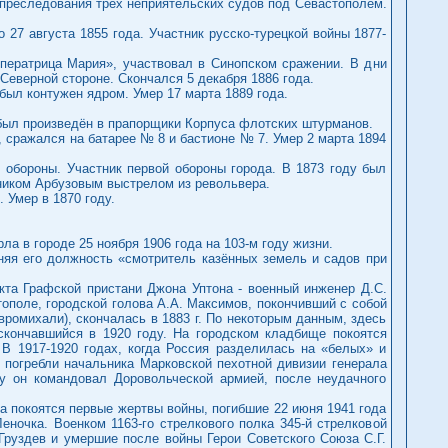
 преследования трёх неприятельских судов под Севастополем.
 27 августа 1855 года. Участник русско-турецкой войны 1877-
мператрица Мария», участвовал в Синопском сражении. В дни
 Северной стороне. Скончался 5 декабря 1886 года.
был контужен ядром. Умер 17 марта 1889 года.
е был произведён в прапорщики Корпуса флотских штурманов.
, сражался на батарее № 8 и бастионе № 7. Умер 2 марта 1894
й обороны. Участник первой обороны города. В 1873 году был
ником Арбузовым выстрелом из револьвера.
 Умер в 1870 году.
а в городе 25 ноября 1906 года на 103-м году жизни.
няя его должность «смотритель казённых земель и садов при
кта Графской пристани Джона Уптона - военный инженер Д.С.
тополе, городской голова А.А. Максимов, покончивший с собой
авромихали), скончалась в 1883 г. По некоторым данным, здесь
скончавшийся в 1920 году. На городском кладбище покоятся
 В 1917-1920 годах, когда Россия разделилась на «белых» и
 погребли начальника Марковской пехотной дивизии генерала
оду он командовал Доровольческой армией, после неудачного
 покоятся первые жертвы войны, погибшие 22 июня 1941 года
еночка. Военком 1163-го стрелкового полка 345-й стрелковой
 Груздев и умершие после войны Герои Советского Союза С.Г.