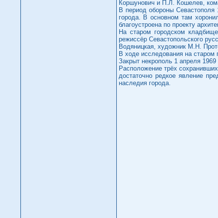
Коршунович и П.Л. Кошелев, кома
В период обороны Севастополя 
города. В основном там хорони
благоустроена по проекту архитек
На старом городском кладбище
режиссёр Севастопольского русс
Водяницкая, художник М.Н. Прот
В ходе исследования на старом 
Закрыт некрополь 1 апреля 1969 
Расположение трёх сохранившихс
достаточно редкое явление пред
наследия города.