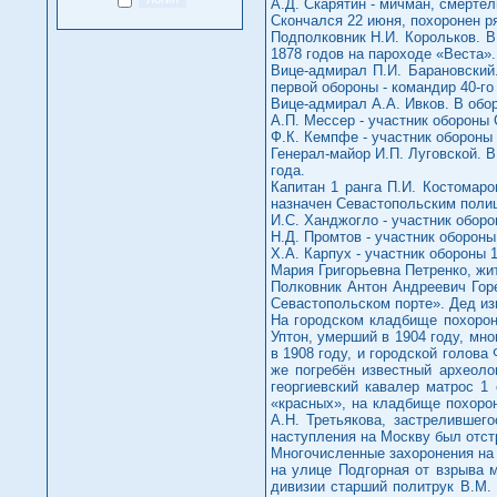
А.Д. Скарятин - мичман, смерте
Скончался 22 июня, похоронен р
Подполковник Н.И. Корольков. В
1878 годов на пароходе «Веста».
Вице-адмирал П.И. Барановский
первой обороны - командир 40-го
Вице-адмирал А.А. Ивков. В обор
А.П. Мессер - участник обороны 
Ф.К. Кемпфе - участник обороны 
Генерал-майор И.П. Луговской. В
года.
Капитан 1 ранга П.И. Костомаро
назначен Севастопольским полиц
И.С. Ханджогло - участник оборо
Н.Д. Промтов - участник обороны
Х.А. Карпух - участник обороны 1
Мария Григорьевна Петренко, жи
Полковник Антон Андреевич Горе
Севастопольском порте». Дед из
На городском кладбище похорон
Уптон, умерший в 1904 году, мн
в 1908 году, и городской голова
же погребён известный археоло
георгиевский кавалер матрос 1
«красных», на кладбище похоро
А.Н. Третьякова, застрелившег
наступления на Москву был отстр
Многочисленные захоронения на 
на улице Подгорная от взрыва м
дивизии старший политрук В.М. 