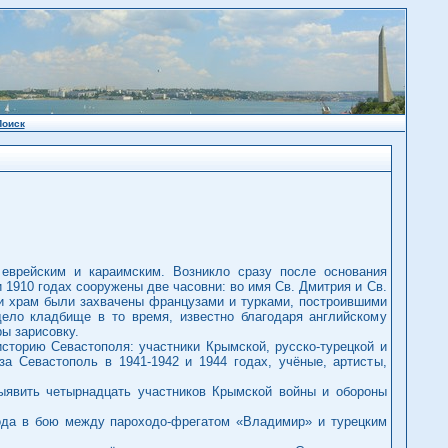
Поиск
еврейским и караимским. Возникло сразу после основания
 1910 годах сооружены две часовни: во имя Св. Дмитрия и Св.
 и храм были захвачены французами и турками, построившими
дело кладбище в то время, известно благодаря английскому
ы зарисовку.
сторию Севастополя: участники Крымской, русско-турецкой и
за Севастополь в 1941-1942 и 1944 годах, учёные, артисты,
выявить четырнадцать участников Крымской войны и обороны
года в бою между пароходо-фрегатом «Владимир» и турецким