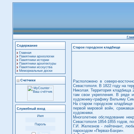
Глав
Содержание
Старое городское кладбище
Главная
Памятники археологии
Памятники истории
Памятники архитектуры
Памятники исскуства
Мемориальные доски
Счетчики
Расположено в северо-восточн
Севастополя. В 1822 году на тер
Николая. Территория кладбища 
там свои укрепления. В ряде и
художнику-графику Вильяму Симп
На старом городском кладбище 
первой мировой войн, сражавши
Служебный вход
художники.
Имя
Многолетнее обследование некр
Севастополя 1854-1855 годов, п
Пароль
Г.И. Железнов - лейтенант, лю
пароходом «Перваз-Бахри».