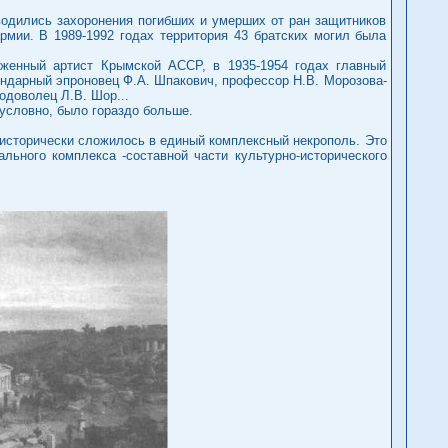
водились захоронения погибших и умерших от ран защитников
рмии. В 1989-1992 годах территория 43 братских могил была
женный артист Крымской АССР, в 1935-1954 годах главный
гендарный эпроновец Ф.А. Шпакович, профессор Н.В. Морозова-
одоволец Л.В. Шор...
условно, было гораздо больше.
 исторически сложилось в единый комплексный некрополь. Это
льного комплекса -составной части культурно-исторического