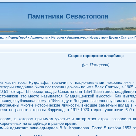
Памятники Севастополя
ная
•
Город-Герой
•
Археология
•
История
•
Архитектура
•
Исскуство
•
Доски
•
Статьи
•
Старое городское кладбище
(ул. Пожарова)
ой части горы Рудольфа, граничит с национальными некрополями - 
ритории кладбища была построена церковь во имя Всех Святых, в 1905 и
20,51 гектара. В период осады Севастополя 1854-1855 годов кладбище
сточников это место называется Кладбищенской высотой. Как выгля
сону, опубликовавшему в 1855 году в Лондоне выполненную им с натур
погребены многие исторические личности, внесшие заметный вклад в и
еся по разные стороны баррикад в 1917-1920 годах, участники боёв 
ополя, в котором принимал участие и автор этих строк, позволило 
охороненных на кладбище в разное время.
бимый адъютант вице-адмирала В.А. Корнилова. Погиб 5 ноября 1853 