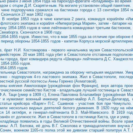
льно ранен 3 июня 1854 года на пароходо-фрегате «Владимир» во время
ядом с отцом Д.И. Скаряти-ным. На могиле установлен общий памятник.
 чине подпоручика сражался на бастионах города с 13 сентября 1854 по
 Скончался 27 мая 1902 года.
. В ноябре 1853 года в чине капитана 2 ранга, командуя кораблём «И
 флотского экипажа и корабля «Императрица Мария», затем - батареи на
ону 1854-1855 годов в чине лейтенанта командовал третьим бастионом, 
Свеаборга. Скончался в 1908 году.
1854-1855 годов. Известно, что в мае 1855 года за отличие при оборон
 период обороны 1854-1855 годов - капитан Корпуса морской артиллерии
в, брат Н.И. Костомарова - первого начальника музея Севастопольско
мейстером. 20 мая 1881 года убит в Севастополе отставным подполков
ны города, брат командира редута «Шварца» лейтенанта Д.С. Ханджогло.
 1854-1855 годов.
854-1855 годов.
тельница Севастополя, награждена за оборону четырьмя медалями. Умерл
нко - подпоручик 4-го ластового экипажа. Жил в Севастополе, послед
вестной русской поэтессы Анны Горенко (Ахматовой).
ены княгиня Амилохвари (урождённая фон Францен), внук автора прое
огочисленное семейство Кистов - владельцев лучшей гостиницы в Севас
 Ф.А. Таци (умер в 1909 г.), Елена Павловна Блаламберг (урождённая М
г и нумизмат военный инженер генерал-майор А.Л. Бертье-Делагард, 
 статьи крейсера «Варяг» П.С. Сшивнов - участник боя при Чемульпо.
нили несколько видных деятелей белого движения. В 1920 году на нём
ося 14 октября, и генерал-лейтенанта В.З. Май-Маевского. В 1919 г
анён от должности. Жил в Севастополе в гостинице Киста, где и умер.
кладбище появились в годы Великой Отечественной войны. Возле храма
ины: А.П. Белова, её дочь В.Г. Соколова и тринадцатилетняя внучка Л
Сонин, военком 1165-го полка этой же дивизии старший политрук А.Т.