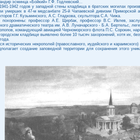
ндир эсминца «Бойкий» Г.Ф. Годлевский...
1941-1942 годов у западной стены кладбища в братских могилах произ
ли умерших в 47-м медсанбате 25-й Чапаевской дивизии Приморской а
торов Г.Г. Кузьминского, А.С. Гладкова, скульптора С.А. Чижа.
 похоронены: профессор А.Е. Щербак, профессор В.С. Ивлев, заслу
кого драматического театра им. А.В. Луначарского - Б.А. Бертельс, ле
опопов, командующий авиацией Черноморского флота П.С. Сорокин, нар
городском кладбище выявлено более 10 тысяч захоронений, хотя их, без
года.
я исторических некрополей (православного, иудейского и караимского)
полагает создание заповедной территории для сохранения этого уника