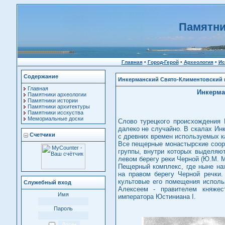
Памятни
Главная
•
Город-Герой
•
Археология
•
Ис
Содержание
Инкерманский Свято-Климентовский
Главная
Инкерма
Памятники археологии
Памятники истории
Памятники архитектуры
Памятники исскуства
Мемориальные доски
Слово турецкого происхождения 
далеко не случайно. В скалах Ин
Счетчики
с древних времен используемых к
Все пещерные монастырские соор
группы, внутри которых выделяю
левом берегу реки Черной (Ю.М. М
Пещерный комплекс, где ныне на
на правом берегу Черной речки.
культовые его помещения исполь
Служебный вход
Алексеем - правителем княжес
Имя
императора Юстиниана I.
Пароль