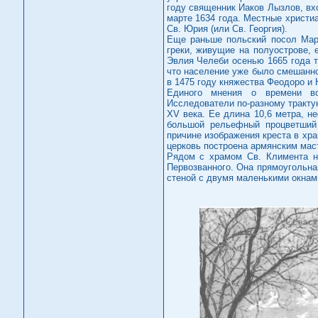
году священник Иаков Лызлов, вх
марте 1634 года. Местные христи
Св. Юрия (или Св. Георгия).
Еще раньше польский посол Март
греки, живущие на полуострове, 
Эвлия Челеби осенью 1665 года т
что население уже было смешанно
в 1475 году княжества Феодоро и
Единого мнения о времени воз
Исследователи по-разному трактую
XV века. Ее длина 10,6 метра, н
большой рельефный процветший
причине изображения креста в хра
церковь построена армянским маст
Рядом с храмом Св. Климента н
Первозванного. Она прямоугольна
стеной с двумя маленькими окнами