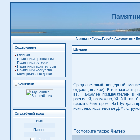
Памятни
Главная
•
Город-Герой
•
Археология
•
Ис
Содержание
Шулдан
Главная
Памятники археологии
Памятники истории
Памятники архитектуры
Памятники исскуства
Мемориальные доски
Счетчики
Средневековый пещерный монас
отдающая эхо»). Как и монастырь 
вв. Наиболее примечателен в 
росписей, возможно, XII-XIII вв.
время с Чилтером. Из Шулдана пр
комплекс исследован Д.М. Струко
Служебный вход
Имя
Пароль
Посмотрите также:
Чилтер