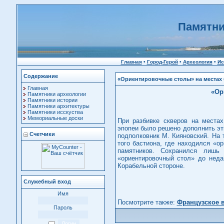
Памятни
Главная
•
Город-Герой
•
Археология
•
Ис
Содержание
«Ориентировочные столы» на местах
Главная
«Ор
Памятники археологии
Памятники истории
Памятники архитектуры
Памятники исскуства
Мемориальные доски
При разбивке скверов на места
эпопеи было решено дополнить э
Счетчики
подполковник М. Кияновский. На
того бастиона, где находился «о
памятников. Сохранился лишь
«ориентировочный стол» до неда
Корабельной стороне.
Служебный вход
Имя
Посмотрите также:
Французское 
Пароль