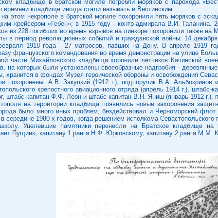
ком кладбище в братской могиле погребли моряков с парохода «Вест
го времени кладбище иногда стали называть и Вестинским.
на этом некрополе в братской могиле похоронили пять моряков с эска
цким крейсером «Гебен»; в 1915 году - контр-адмирала В.И. Галанина. 
ов из 228 погибших во время взрывов на линкоре похоронили также на
ы в период революционных событий и гражданской войны: 14 декабря 1
евраля 1918 года - 27 матросов, павших на Дону. В апреле 1919 г
казу французского командования во время демонстрации на улице Боль
чной части Михайловского кладбища хоронили лётчиков Качинской вое
в, на которых были установлены своеобразные надгробия - деревянные
ы, хранится в фондах Музея героической обороны и освобождения Севас
похоронены: А.В. Закуцкий (1912 г.), подпоручик В.А. Альбокринов и
топольского крепостного авиационного отряда (апрель 1914 г.), штабс-
, штабс-капитан Ф.Ф. Леон и штабс-капитан В.Н. Яниш (январь 1912 г.), 
тополя на территории кладбища появились новые захоронения защитн
города было много иных проблем, бездействовал и Черноморский флот.
 середине 1980-х годов, когда решением исполкома Севастопольского 
колу. Уцелевшие памятники перенесли на Братское кладбище на С
нт Пущин», капитану 1 ранга Н.Ф. Юрковскому, капитану 2 ранга М.М. 