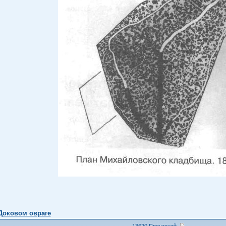
Доковом овраге
13620 Прочтений