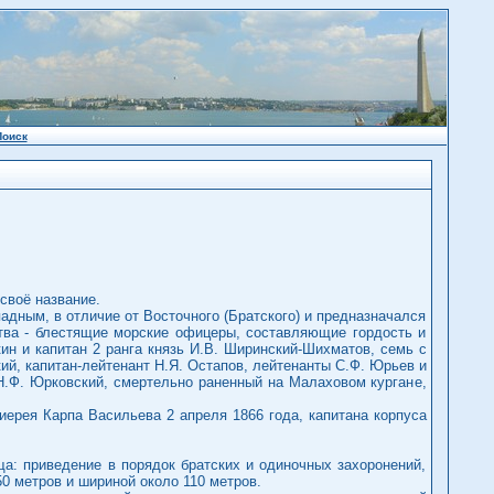
Поиск
своё название.
адным, в отличие от Восточного (Братского) и предназначался
тва - блестящие морские офицеры, составляющие гордость и
кин и капитан 2 ранга князь И.В. Ширинский-Шихматов, семь с
ий, капитан-лейтенант Н.Я. Остапов, лейтенанты С.Ф. Юрьев и
а Н.Ф. Юрковский, смертельно раненный на Малаховом кургане,
ерея Карпа Васильева 2 апреля 1866 года, капитана корпуса
а: приведение в порядок братских и одиночных захоронений,
0 метров и шириной около 110 метров.