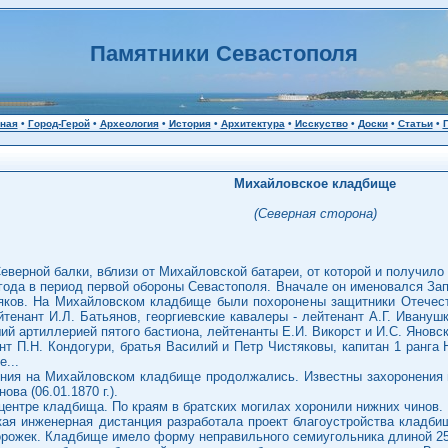
Памятники Севастополя
ная
•
Город-Герой
•
Археология
•
История
•
Архитектура
•
Исскуство
•
Доски
•
Статьи
•
Михайловское кладбище
(Северная сторона)
верной балки, вблизи от Михайловской батареи, от которой и получило 
 года в период первой обороны Севастополя. Вначале он именовался Зап
яков. На Михайловском кладбище были похоронены защитники Отечес
тенант И.Л. Батьянов, георгиевские кавалеры - лейтенант А.Г. Ивануш
й артиллерией пятого бастиона, лейтенанты Е.И. Викорст и И.С. Яновск
ант П.Н. Кондогури, братья Василий и Петр Чистяковы, капитан 1 ранг
...
ния на Михайловском кладбище продолжались. Известны захоронения и
ва (06.01.1870 г.).
ентре кладбища. По краям в братских могилах хоронили нижних чинов.
ая инженерная дистанция разработала проект благоустройства кладбищ
орожек. Кладбище имело форму неправильного семиугольника длиной 25