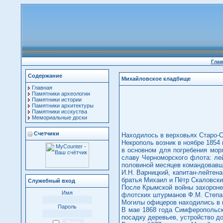
Глав
Содержание
Михайловское кладбище
Главная
Памятники археологии
Памятники истории
Памятники архитектуры
Памятники исскуства
Мемориальные доски
Счетчики
Находилось в верховьях Старо-Се
Некрополь возник в ноябре 1854
в основном для погребения мор
славу Черноморского флота: лей
половиной месяцев командовавши
И.Н. Варницкий, капитан-лейтен
братья Михаил и Пётр Скаловские
Служебный вход
После Крымской войны захороне
Имя
флотских штурманов Ф.М. Степано
Могилы офицеров находились в ц
Пароль
В мае 1868 года Симферопольск
посадку деревьев, устройство д