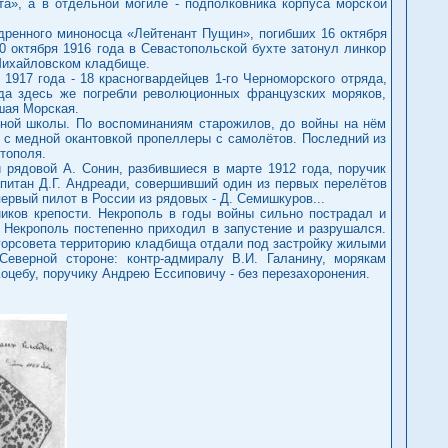
а», а в отдельной могиле - подполковника корпуса морской
дренного миноносца «Лейтенант Пущин», погибших 16 октября
20 октября 1916 года в Севастопольской бухте затонул линкор
 Михайловском кладбище.
917 года - 18 красногвардейцев 1-го Черноморского отряда,
ода здесь же погребли революционных французских моряков,
шая Морская.
нной школы. По воспоминаниям старожилов, до войны на нём
 с медной окантовкой пропеллеры с самолётов. Последний из
тополя.
 рядовой А. Сонин, разбившиеся в марте 1912 года, поручик
капитан Д.Г. Андреади, совершивший один из первых перелётов
первый пилот в России из рядовых - Д. Семишкуров...
иков крепости. Некрополь в годы войны сильно пострадал и
 Некрополь постепенно приходил в запустение и разрушался.
горсовета территорию кладбища отдали под застройку жилыми
еверной стороне: контр-адмиралу В.И. Галанину, морякам
Коцебу, поручику Андрею Ессиповичу - без перезахоронения.