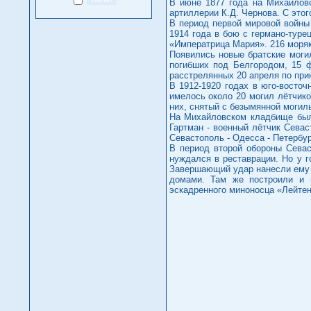
В июне 1877 года на Михайловс
артиллерии К.Д. Чернова. С это
В период первой мировой войны 
1914 года в бою с германо-туре
«Императрица Мария». 216 моряк
Появились новые братские могил
погибших под Белгородом, 15 ф
расстрелянных 20 апреля по при
В 1912-1920 годах в юго-восто
имелось около 20 могил лётчико
них, снятый с безымянной могил
На Михайловском кладбище были 
Гартман - военный лётчик Севас
Севастополь - Одесса - Петербург
В период второй обороны Севас
нуждался в реставрации. Но у 
Завершающий удар нанесли ему в
домами. Там же построили и ш
эскадренного миноносца «Лейтена