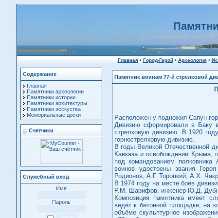
Памятни
Главная
•
Город-Герой
•
Археология
•
Ис
Содержание
Памятник воинам 77-й стрелковой ди
Главная
П
Памятники археологии
Памятники истории
Памятники архитектуры
Памятники исскуства
Мемориальные доски
Расположен у подножия Сапун-гор
Дивизию сформировали в Баку в
Счетчики
стрелковую дивизию. В 1920 году
горнострелковую дивизию.
В годы Великой Отечественной ди
Кавказа и освобождении Крыма, 
под командованием полковника 
воинов удостоены звания Героя
Родионов, А.Г. Торопкий, А.Х. Чак
Служебный вход
В 1974 году на месте боёв дивизи
Имя
Р.М. Шарифов, инженер Ю.Д. Дубн
Композиция памятника имеет сл
Пароль
ведёт к бетонной площадке, на к
объёме скульптурное изображен