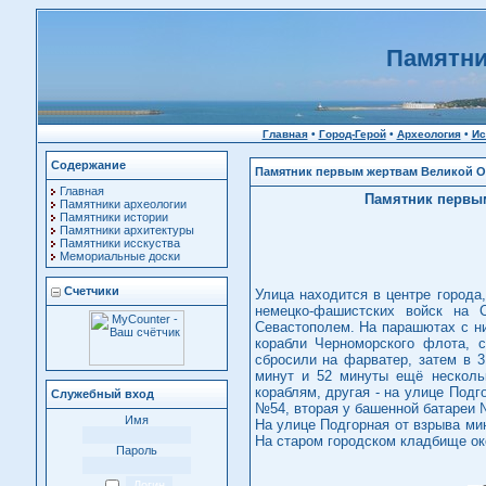
Памятни
Главная
•
Город-Герой
•
Археология
•
Ис
Содержание
Памятник первым жертвам Великой От
Главная
Памятник первым
Памятники археологии
Памятники истории
Памятники архитектуры
Памятники исскуства
Мемориальные доски
Счетчики
Улица находится в центре города
немецко-фашистских войск на 
Севастополем. На парашютах с ни
корабли Черноморского флота, 
сбросили на фарватер, затем в 3
минут и 52 минуты ещё несколь
кораблям, другая - на улице Подг
Служебный вход
№54, вторая у башенной батареи 
Имя
На улице Подгорная от взрыва мин
На старом городском кладбище ок
Пароль