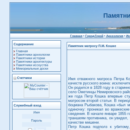
Памятни
Главная
•
Город-Герой
•
Археология
•
Ис
Содержание
Памятник матросу П.М. Кошке
Главная
Памятники археологии
Памятники истории
Памятники архитектуры
Памятники исскуства
Мемориальные доски
Счетчики
Имя отважного матроса Петра Ко
качеств русского воина: исключит
Он родился в 1828 году в старинн
село Ометинцы Немировского район
же года Петр Кошка впервые ст
матросом второй статьи. В перио
боцмана Рыбакова, Кошка «был мо
Служебный вход
одиночку: проникал во вражеские
Имя
сведения. В начале январе 1855 
траншеям противника, он увидел, 
Пароль
качестве мишени.
Петр Кошка подполз к убитому