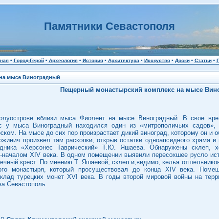
Памятники Севастополя
ная
•
Город-Герой
•
Археология
•
История
•
Архитектура
•
Исскуство
•
Доски
•
Статьи
•
на мысе Виноградный
Пещерный монастырский комплекс на мысе Вин
олуострове вблизи мыса Фиолент на мысе Виноградный. В свое врем
с у мыса Виноградный находился один из «митрополичьих садов», 
ком. На мысе до сих пор произрастает дикий виноград, которому он и о
южинич произвел там раскопки, открыв остатки одноапсидного храма 
едника «Херсонес Таврический» Т.Ю. Яшаева. Обнаружены склеп, 
I-началом XIV века. В одном помещении выявили пересохшее русло ист
чный крест. По мнению Т. Яшаевой, склеп и,видимо, келья отшельников
ого монастыря, который просуществовал до конца XIV века. Поме
клад турецких монет XVI века. В годы второй мировой войны на терр
за Севастополь.