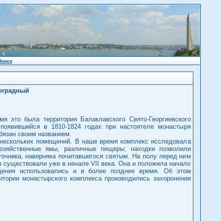
Поиск
оградный
я это была территория Балаклавского Свято-Георгиевского
появившийся в 1810-1824 годах при настоятеле монастыря
бязан своим названием.
и нескольких помещений. В наше время комплекс исследовала
хозяйственные ямы, различные пещеры; находки позволили
очника, наверняка почитавшегося святым. На полу перед ним
 существовали уже в начале VII века. Она и положила начало
щения использовались и в более позднее время. Об этом
итории монастырского комплекса производились захоронения