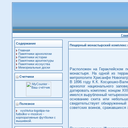
Глав
Содержание
Пещерный монастырский комплекс 
Главная
Памятники археологии
Памятники истории
Памятники архитектуры
Памятники исскуства
Мемориальные доски
Расположен на Гераклейском п
монастыря. На одной из терра
Счетчики
митрополите Хрисанфе Новопатрс
В 1896 году К.К. Косцюшко-Вал
археолог национального запов
датировать комплекс концом ХII
имелся вырубленный четырехконе
основанию скита или небольш
свидетельствует обнаруженный 
Полезное
советских воинов, сражавшихся 
vyshivka-logotipa-na-
futbolke-v-moskve
-
корпоративные футболки с
вышивкой.