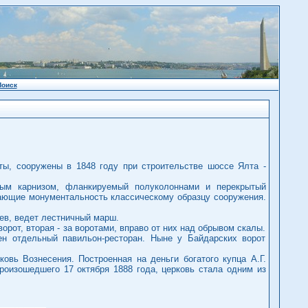
Поиск
ты, сооружены в 1848 году при строительстве шоссе Ялта -
ным карнизом, фланкируемый полуколоннами и перекрытый
дающие монументальность классическому образцу сооружения.
ев, ведет лестничный марш.
ворот, вторая - за воротами, вправо от них над обрывом скалы.
н отдельный павильон-ресторан. Ныне у Байдарских ворот
овь Вознесения. Построенная на деньги богатого купца А.Г.
роизошедшего 17 октября 1888 года, церковь стала одним из