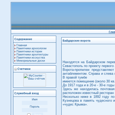
Глав
Содержание
Байдарские ворота
Главная
Памятники археологии
Памятники истории
Памятники архитектуры
Памятники исскуства
Мемориальные доски
Находятся на Байдарском перев
Севастополь по проекту первого
Счетчики
Ворота-пропилеи представляю
антаблементом. Справа и слева
В правой тумбе
имеется помещение (около 30 кв
До 1917 года и в 20-е - 30-е год
Здесь же находилась почтовая
расположен известный ресторан
Служебный вход
Несколько ниже в 1892 году по
Имя
Кузнецова в память чудесного и
«чудес Крыма».
Пароль