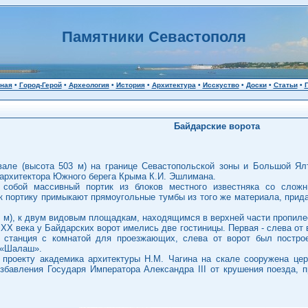
Памятники Севастополя
ная
•
Город-Герой
•
Археология
•
История
•
Архитектура
•
Исскуство
•
Доски
•
Статьи
•
Байдарские ворота
але (высота 503 м) на границе Севастопольской зоны и Большой Ял
 архитектора Южного берега Крыма К.И. Эшлимана.
т собой массивный портик из блоков местного известняка со слож
 к портику примыкают прямоугольные тумбы из того же материала, при
. м), к двум видовым площадкам, находящимся в верхней части пропиле
ы XX века у Байдарских ворот имелись две гостиницы. Первая - слева от 
 станция с комнатой для проезжающих, слева от ворот был построе
 «Шалаш».
 проекту академика архитектуры Н.М. Чагина на скале сооружена церк
збавления Государя Императора Александра III от крушения поезда, п