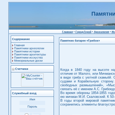
Памятни
Главная
•
Город-Герой
•
Археология
•
Ис
Содержание
Памятник батарее «Грибок»
Главная
Памятники археологии
Памятники истории
Памятники архитектуры
Памятники исскуства
Мемориальные доски
Счетчики
Когда в 1840 году на высоте н
отличие от Малого, или Мичманск
в виде гриба с уютной скамьёй.
судами и Корабельную сторону.
свободных размышлений», «Мыс
связать её с именем А.С. Грибоед
Во время обороны 1854-1855 год
Служебный вход
ею мичман М.И. Скаловский. К 50
Имя
В годы второй мировой памятник
сохранились элементы благоустро
Пароль