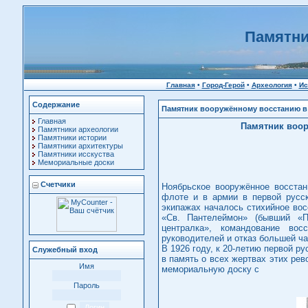
Памятни
Главная
•
Город-Герой
•
Археология
•
Ис
Содержание
Памятник вооружённому восстанию в 
Главная
Памятник воор
Памятники археологии
Памятники истории
Памятники архитектуры
Памятники исскуства
Мемориальные доски
Счетчики
Ноябрьское вооружённое восста
флоте и в армии в первой русск
экипажах началось стихийное вос
«Св. Пантелеймон» (бывший «П
централка», командование вос
руководителей и отказ большей ч
В 1926 году, к 20-летию первой р
Служебный вход
в память о всех жертвах этих ре
Имя
мемориальную доску с
Пароль