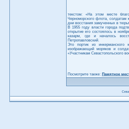
текстом: «На этом месте благ
Черноморского флота, солдатам к
дни восстания замученных в тюрьм
В 1955 году власти города подт
открытие его состоялось в ноябр
казарм, где и началось восст
Петропавловский.
Это портик из инкерманского 
изображающий моряков и солда
«Участникам Севастопольского воо
Посмотрите также:
Памятное мес
Сева