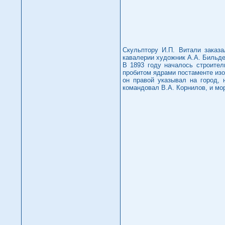
Скульптору И.П. Витали заказа
кавалерии художник А.А. Бильдерл
В 1893 году началось строител
пробитом ядрами постаменте изо
он правой указывал на город,
командовал В.А. Корнилов, и мо