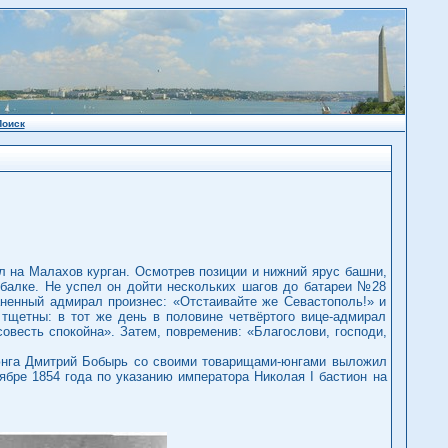
Поиск
ыл на Малахов курган. Осмотрев позиции и нижний ярус башни,
 балке. Не успел он дойти нескольких шагов до батареи №28
аненный адмирал произнес: «Отстаивайте же Севастополь!» и
тщетны: в тот же день в половине четвёртого вице-адмирал
совесть спокойна». Затем, повременив: «Благослови, господи,
 юнга Дмитрий Бобырь со своими товарищами-юнгами выложил
ябре 1854 года по указанию императора Николая I бастион на