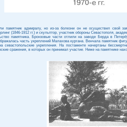
ли памятник адмиралу, но из-за болезни он не осуществил свой за
инг (1846-1912 гг.) и скульптор, участник обороны Севастополя, академи
ьство памятника. Бронзовые части отлили на заводе Берда в Петерб
бражалась часть укреплений Малахова кургана. Венчала памятник фигу
 на севастопольские укрепления. На постаменте начертаны бессмерт
рские сражения, в которых он принимал участие. Ниже на памятнике на