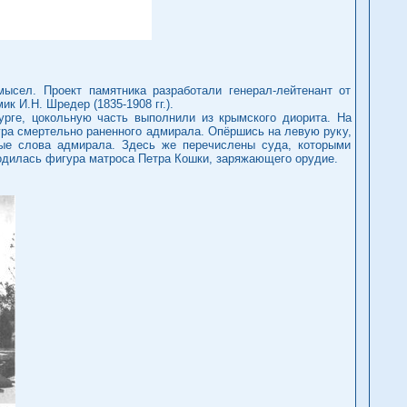
мысел. Проект памятника разработали генерал-лейтенант от
к И.Н. Шредер (1835-1908 гг.).
урге, цокольную часть выполнили из крымского диорита. На
ра смертельно раненного адмирала. Опёршись на левую руку,
ные слова адмирала. Здесь же перечислены суда, которыми
ходилась фигура матроса Петра Кошки, заряжающего орудие.