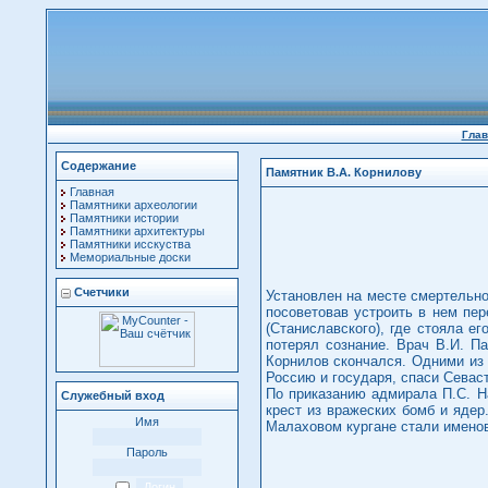
Глав
Содержание
Памятник В.А. Корнилову
Главная
Памятники археологии
Памятники истории
Памятники архитектуры
Памятники исскуства
Мемориальные доски
Счетчики
Установлен на месте смертельно
посоветовав устроить в нем пе
(Станиславского), где стояла е
потерял сознание. Врач В.И. П
Корнилов скончался. Одними из 
Россию и государя, спаси Севас
По приказанию адмирала П.С. Н
Служебный вход
крест из вражеских бомб и ядер
Имя
Малаховом кургане стали имено
Пароль